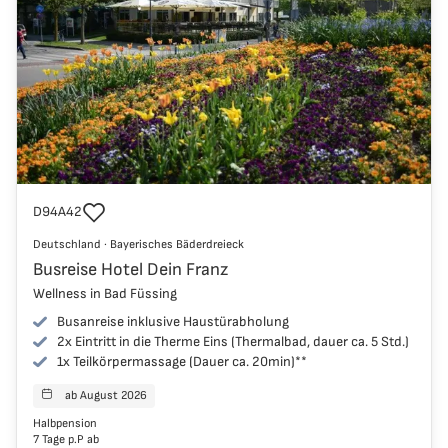
Reisecode
D94A42
Deutschland
Deutschland
·
Bayerisches Bäderdreieck
Bayerisches Bäderdreieck
Busreise Hotel Dein Franz
Wellness in Bad Füssing
Busanreise inklusive Haustürabholung
2x Eintritt in die Therme Eins (Thermalbad, dauer ca. 5 Std.)
1x Teilkörpermassage (Dauer ca. 20min)**
ab August 2026
Reisen starten
Halbpension
7 Tage p.P ab