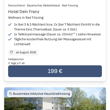
Deutschland
Deutschland
·
Bayerisches Bäderdreieck
·
Bad Füssing
Bayerisches Bäderdreieck
Hotel Dein Franz
Bad Füssing
Wellness in Bad Füssing
1x (bei 3 & 5 Nächten) bzw. 2x (bei 7 Nächten) Eintritt in die
Therme Eins (Thermalbad, Dauer ca. 5 Std.)
1x Teilkörpermassage (Dauer ca. 20min)** ( siehe Hinweise)
Tägliche kostenfreie Nutzung der Massagesessel mit
Lichterwelt
ab August 2026
Reisen starten
Halbpension
3 Tage p.P ab
Der Preis der Reise beträgt
199 €
pro Person
199 €
Busanreise inklusive Haustürabholung