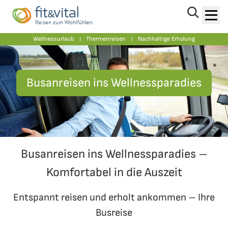
Vorteile von Bavaria Fernreisen
Wellnessurlaub
Thermenreisen
Nachhaltige Erholung
Busanreisen ins Wellnessparadies
Busanreisen ins Wellnessparadies –
Komfortabel in die Auszeit
Entspannt reisen und erholt ankommen – Ihre
Busreise