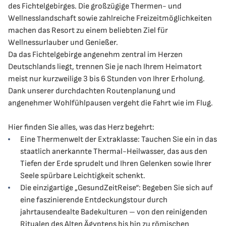
des Fichtelgebirges. Die großzügige Thermen- und
Wellnesslandschaft sowie zahlreiche Freizeitmöglichkeiten
machen das Resort zu einem beliebten Ziel für
Wellnessurlauber und Genießer.
Da das Fichtelgebirge angenehm zentral im Herzen
Deutschlands liegt, trennen Sie je nach Ihrem Heimatort
meist nur kurzweilige 3 bis 6 Stunden von Ihrer Erholung.
Dank unserer durchdachten Routenplanung und
angenehmer Wohlfühlpausen vergeht die Fahrt wie im Flug.
Hier finden Sie alles, was das Herz begehrt:
Eine Thermenwelt der Extraklasse: Tauchen Sie ein in das
staatlich anerkannte Thermal-Heilwasser, das aus den
Tiefen der Erde sprudelt und Ihren Gelenken sowie Ihrer
Seele spürbare Leichtigkeit schenkt.
Die einzigartige „GesundZeitReise“: Begeben Sie sich auf
eine faszinierende Entdeckungstour durch
jahrtausendealte Badekulturen – von den reinigenden
Ritualen des Alten Ägyptens bis hin zu römischen